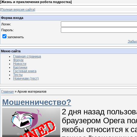
[
Жизнь и приключения робота подростка
]
[Полная версия сайта]
Форма входа
Логин:
Пароль:
запомнить
Забыл
Меню сайта
Главная страница
Форум
Новости
Картинки
Гостевая книга
Тесты
Новичкам (тест)
Главная
»
Архив материалов
Мошенничество?
2 дня назад пользо
браузером Opera по
якобы относится к с