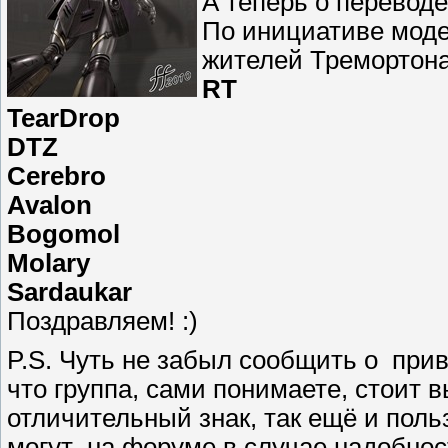
А теперь о переводе
По инициативе мод
жителей Тремортона
RT
TearDrop
DTZ
Cerebro
Avalon
Bogomol
Molary
Sardaukar
Поздравляем! :)
P.S. Чуть не забыл сообщить о при
что группа, сами понимаете, стоит 
отличительный знак, так ещё и пол
могут на форуме в случае надобнос