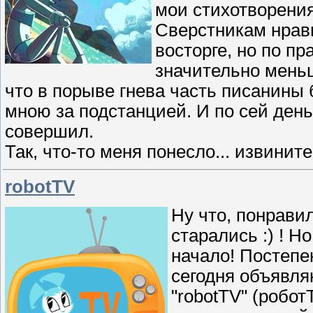
мои стихотворения
Сверстникам нрави
восторге, но по пр
значительно меньш
что в порыве гнева часть писанины
мною за подстанцией. И по сей день
совершил.
Так, что-то меня понесло... извините
robotTV
Ну что, понрави
старались :) ! Н
начало! Постепе
сегодня объявля
"robotTV" (робо