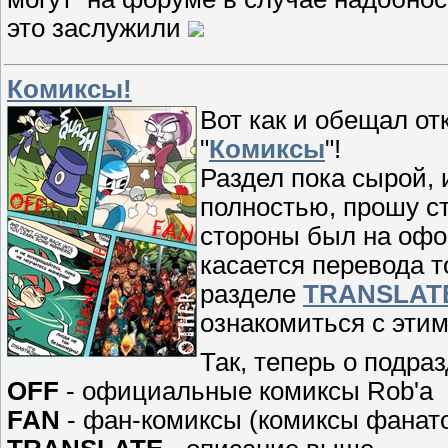
это заслужили
Комиксы!
Вот как и обещал о
"
Комиксы
"!
Раздел пока сырой,
полностью, прошу стр
стороны был на офо
касается перевода т
разделе
TRANSLAT
ознакомиться с этим
Так, теперь о подраз
OFF
- официальные комиксы Rob'а
FAN
- фан-комиксы (комиксы фанат