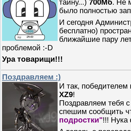
тайну...)
700Мб
. Не 
было полностью зап
И сегодня Админист
бесплатно) простра
ближайшие пару лет
проблемой :-D
Ура товарищи!!!
Поздравляем :)
И так, победителем 
XZ9
!
Поздравляем тебя с 
спешим сообщить ч
подростки"
!!! Нук