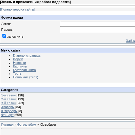
[
Жизнь и приключения робота подростка
]
[Полная версия сайта]
Форма входа
Логин:
Пароль:
запомнить
Забыл
Меню сайта
Главная страница
Форум
Новости
Картинки
Гостевая книга
Тесты
Новичкам (тест)
Categories
1-й сезон
[196]
2-й сезон
[199]
3-й сезон
[263]
Аватары
[84]
Юзербары
[8]
Фан-арт
[659]
Главная
»
Фотоальбом
» Юзербары