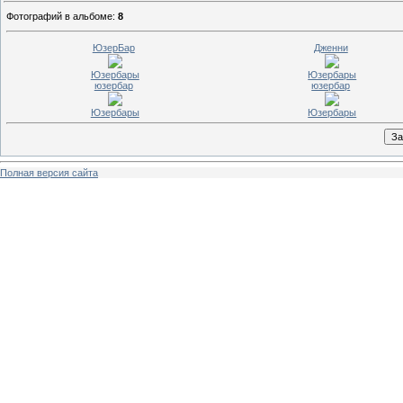
Фотографий в альбоме
:
8
ЮзерБар
Дженни
Юзербары
Юзербары
юзербар
юзербар
Юзербары
Юзербары
Полная версия сайта