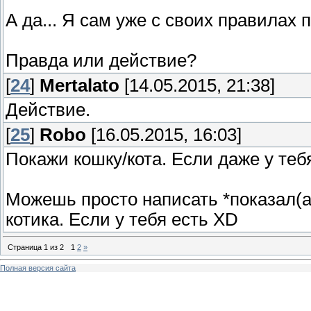
А да... Я сам уже с своих правилах 
Правда или действие?
[
24
]
Mertalato
[14.05.2015, 21:38]
Действие.
[
25
]
Robo
[16.05.2015, 16:03]
Покажи кошку/кота. Если даже у теб
Можешь просто написать *показал(а)
котика. Если у тебя есть XD
Страница
1
из
2
1
2
»
Полная версия сайта