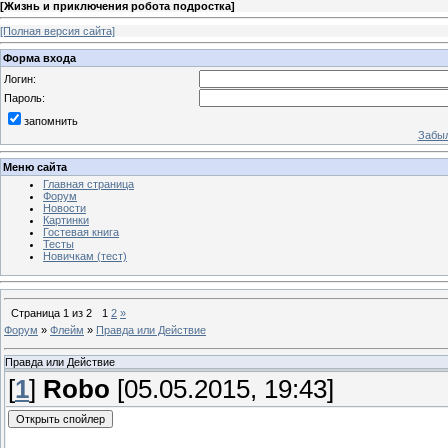
[
Жизнь и приключения робота подростка
]
[Полная версия сайта]
Форма входа
Логин:
Пароль:
запомнить
Забыл
Меню сайта
Главная страница
Форум
Новости
Картинки
Гостевая книга
Тесты
Новичкам (тест)
Страница
1
из
2
1
2
»
Форум
»
Флейм
»
Правда или Действие
Правда или Действие
[
1
]
Robo
[05.05.2015, 19:43]