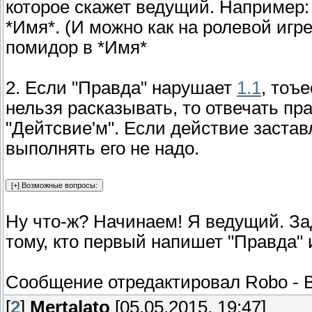
которое скажет ведущий. Например:
*Имя*. (И можно как на ролевой игр
помидор в *Имя*
2. Если "Правда" нарушает
1.1
, тоъ
нельзя расказывать, то отвечать п
"Дейтсвие'м". Если действие заставл
выполнять его не надо.
Ну что-ж? Начинаем! Я ведущий. За
тому, кто первый напишет "Правда" 
Сообщение отредактировал
Robo
-
[
2
]
Mertalato
[05.05.2015, 19:47]