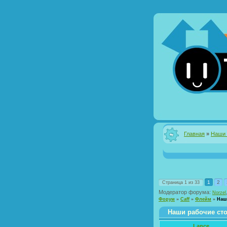
Главная
»
Наши 
1
2
Страница
1
из
33
Модератор форума:
Norzel
Форум
»
Caff
»
Флейм
»
Наш
Наши рабочие ст
Lance