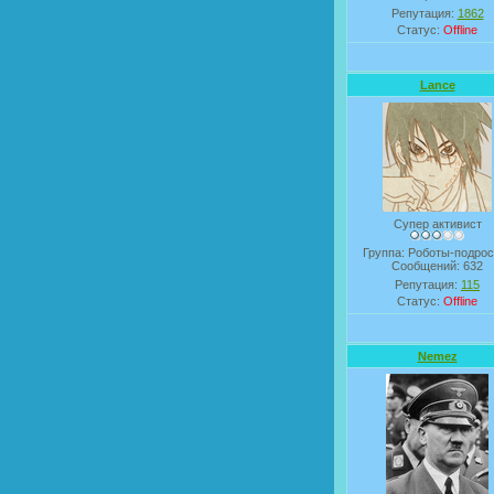
Репутация:
1862
Статус:
Offline
Lance
Супер активист
Группа: Роботы-подрос
Сообщений:
632
Репутация:
115
Статус:
Offline
Nemez