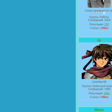
Скоро пропишется т
Группа: Роботы
Сообщений:
1454
Репутация:
297
Статус:
Offline
Vic
L0neWarri0r
Группа: Небесный патр
Сообщений:
7058
Репутация:
1862
Статус:
Offline
Минор