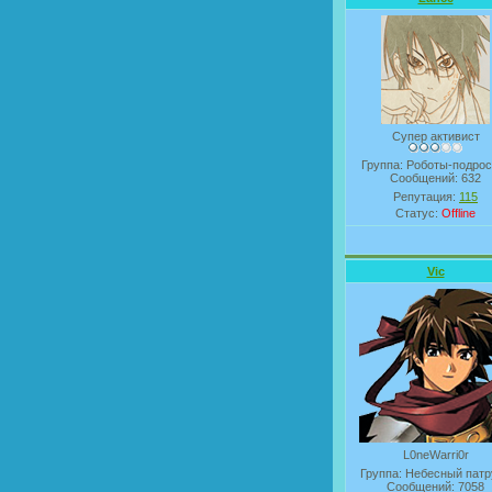
Супер активист
Группа: Роботы-подрос
Сообщений:
632
Репутация:
115
Статус:
Offline
Vic
L0neWarri0r
Группа: Небесный патр
Сообщений:
7058