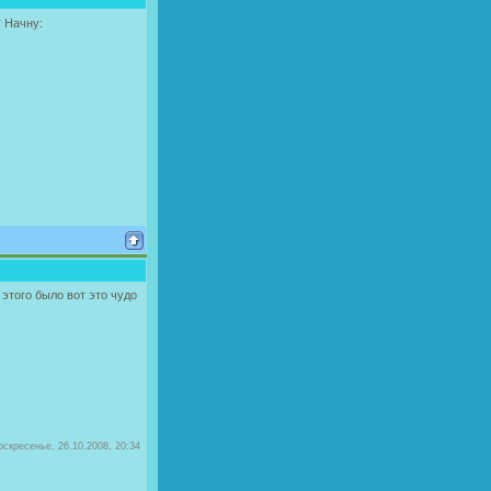
Начну:
 этого было вот это чудо
оскресенье, 26.10.2008, 20:34