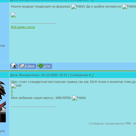
Нынче модная тенденция на форумах
Да и крайне интересно
Мой аниме список
тки
Дата: Воскресенье, 26.10.2008, 20:31 | Сообщение #
2
Щас стоит стандартная вистовская травка,так как 16х9 телик и монитор тоже,до
1
2
Моя любимая серия жрпгух, Wild ARMs
Vic
Сообщение отредактировал
-
В
уль