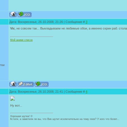
Дата: Воскресенье, 26.10.2008, 21:26 | Сообщение #
3
Vic
, не совсем так... Выкладываем не любимые обои, а именно скрин раб. стол
Мой аниме список
тки
Дата: Воскресенье, 26.10.2008, 21:41 | Сообщение #
4
Ну вот...
Хорошая шутка! ©
Кстати, а заметили ли вы, что Вик шутит исключительно на тему геев? У кого что болит...