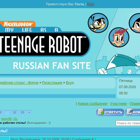
Приветствую Вас
Гость
|
RSS
Пятница
рабочие столы! - Форум
»
Регистрация
»
Вход
07.08.2026
08:30
[
Новые сообщения
·
Участники
·
Прави
3
…
32
33
»
,
,
misty95
Vic
и рабочие столы!
(Выкладываем ;-))
олы!
Дата: Воскресенье, 26.10.2008, 20:00 | Сообщение #
1