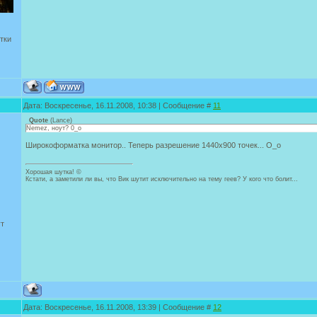
тки
Дата: Воскресенье, 16.11.2008, 10:38 | Сообщение #
11
Quote
(
Lance
)
Nemez, ноут? 0_о
Широкоформатка монитор.. Теперь разрешение 1440x900 точек... О_о
Хорошая шутка! ©
Кстати, а заметили ли вы, что Вик шутит исключительно на тему геев? У кого что болит...
ут
Дата: Воскресенье, 16.11.2008, 13:39 | Сообщение #
12