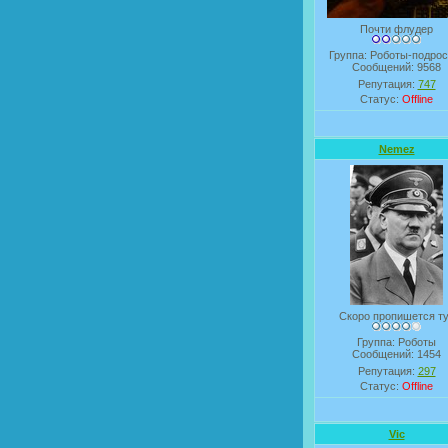
Почти флудер
Группа: Роботы-подрос
Сообщений:
9568
Репутация:
747
Статус:
Offline
Nemez
Скоро пропишется т
Группа: Роботы
Сообщений:
1454
Репутация:
297
Статус:
Offline
Vic