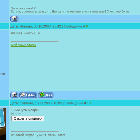
Хорошая шутка! ©
Кстати, а заметили ли вы, что Вик шутит исключительно на тему геев? У кого что болит...
Дата: Четверг, 30.10.2008, 23:42 | Сообщение #
9
Nemez
, ноут? 0_о
Мой аниме список
тки
Дата: Суббота, 15.11.2008, 16:05 | Сообщение #
10
*2 минуты уборки*
И вот:
на любой вопрос - у меня "любой" ответ.