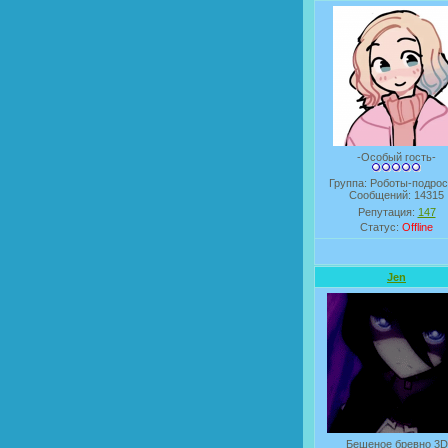
-Особый гость-
Группа: Роботы-подрос
Сообщений:
14315
Репутация:
147
Статус:
Offline
Jen
Бешеное бревно 3D