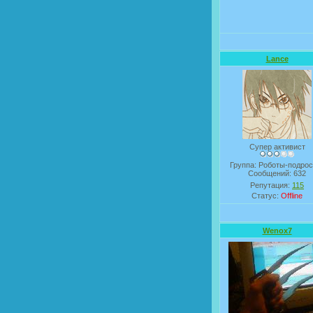
Lance
Супер активист
Группа: Роботы-подрос
Сообщений:
632
Репутация:
115
Статус:
Offline
Wenox7