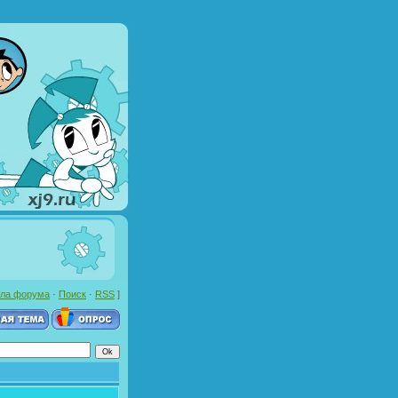
ла форума
·
Поиск
·
RSS
]