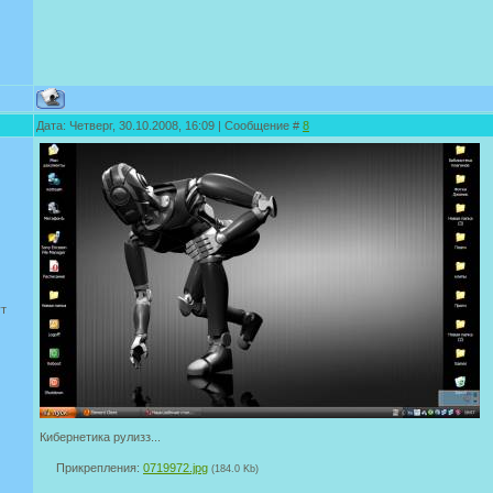
Дата: Четверг, 30.10.2008, 16:09 | Сообщение #
8
ут
Кибернетика рулизз...
Прикрепления:
0719972.jpg
(184.0 Kb)