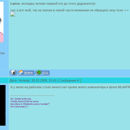
Lance
, молодец челове первый кто до этого додумался))
гых а вот мой, так на значки в левой части внимания не обращать мну псих >.<
тки
Дата: Четверг, 30.10.2008, 15:41 | Сообщение #
7
А у меня на рабочем столе ничего нет кроме моего компьютера и фона MLAAT
As I looked at the sky,
I finally found Orihime-sama,
but where is Hikoboshi-sama I wonder?
Isn’t she lonely? ):