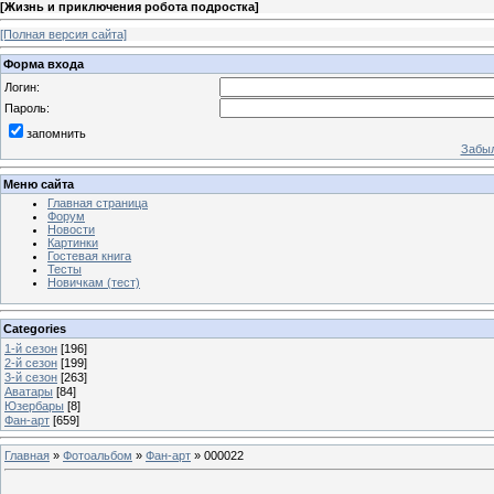
[
Жизнь и приключения робота подростка
]
[Полная версия сайта]
Форма входа
Логин:
Пароль:
запомнить
Забыл
Меню сайта
Главная страница
Форум
Новости
Картинки
Гостевая книга
Тесты
Новичкам (тест)
Categories
1-й сезон
[196]
2-й сезон
[199]
3-й сезон
[263]
Аватары
[84]
Юзербары
[8]
Фан-арт
[659]
Главная
»
Фотоальбом
»
Фан-арт
» 000022