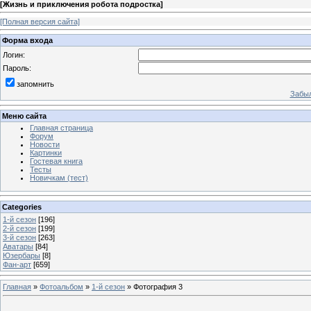
[
Жизнь и приключения робота подростка
]
[Полная версия сайта]
Форма входа
Логин:
Пароль:
запомнить
Забыл
Меню сайта
Главная страница
Форум
Новости
Картинки
Гостевая книга
Тесты
Новичкам (тест)
Categories
1-й сезон
[196]
2-й сезон
[199]
3-й сезон
[263]
Аватары
[84]
Юзербары
[8]
Фан-арт
[659]
Главная
»
Фотоальбом
»
1-й сезон
» Фотография 3