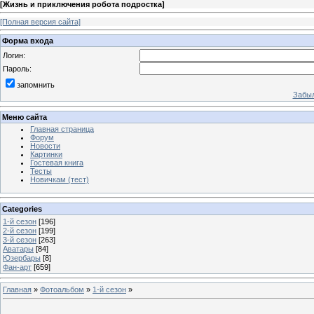
[
Жизнь и приключения робота подростка
]
[Полная версия сайта]
Форма входа
Логин:
Пароль:
запомнить
Забыл
Меню сайта
Главная страница
Форум
Новости
Картинки
Гостевая книга
Тесты
Новичкам (тест)
Categories
1-й сезон
[196]
2-й сезон
[199]
3-й сезон
[263]
Аватары
[84]
Юзербары
[8]
Фан-арт
[659]
Главная
»
Фотоальбом
»
1-й сезон
»