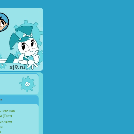
та
страница
 (Тест)
фильме
ли
V