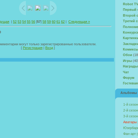
Robot T
Первый 
Второй 
Третий с
дущая
|
52
53
54
55
56
[
57
]
58
59
60
61
62
|
Следующая »
Полноме
0
Конкурс
Картинк
Закладк
омментарии могут только зарегистрированные пользователи.
[
Регистрация
|
Вход
]
Комикс
Обои
(18
Игры
(40
Награды
Чат
Форум
Гостевая
Альбомы
1-й сезон
2-й сезон
3-й сезон
Аватары
Юзербар
Фан-арт