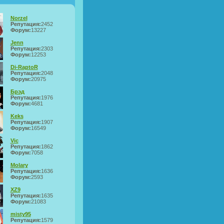
Norzel
Репутация:
2452
Форум:
13227
Jenn
Репутация:
2303
Форум:
12253
Di-RaptoR
Репутация:
2048
Форум:
20975
Брэд
Репутация:
1976
Форум:
4681
Keks
Репутация:
1907
Форум:
16549
Vic
Репутация:
1862
Форум:
7058
Molary
Репутация:
1636
Форум:
2593
XZ9
Репутация:
1635
Форум:
21083
misty95
Репутация:
1579