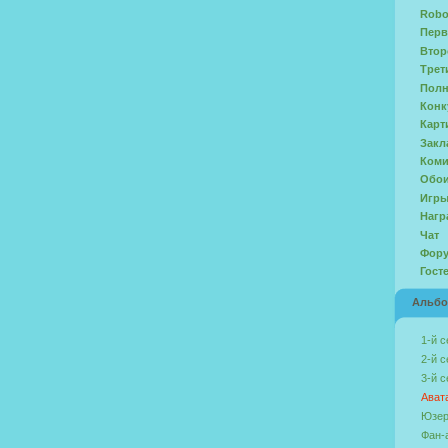
Robo
Перв
Втор
Трет
Полн
Конк
Карт
Закл
Ком
Обо
Игр
Нагр
Чат
Фор
Гост
Альб
1-й с
2-й с
3-й с
Ават
Юзер
Фан-