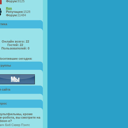
Форум:
9125
Ren
Репутация:
1528
Форум:
11484
стика
Онлайн всего:
22
Гостей:
22
Пользователей:
0
Посетившие сегодня:
группы
 сайта
прос
мультфильмы, кроме
и-робота, вы смотрите на
deon-e?
нч Боб Сквер Пэнтс