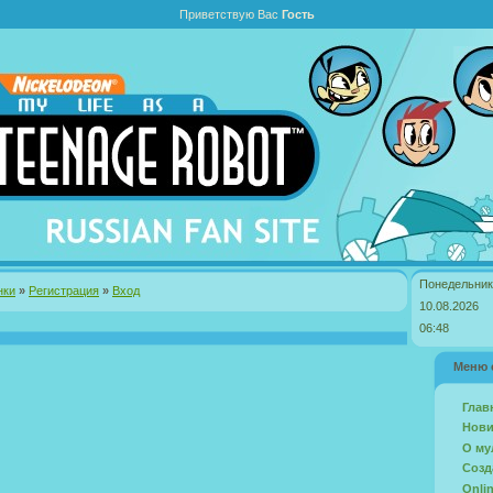
Приветствую Вас
Гость
Понедельник
нки
»
Регистрация
»
Вход
10.08.2026
06:48
Меню 
Глав
Нови
О му
Созд
Onli