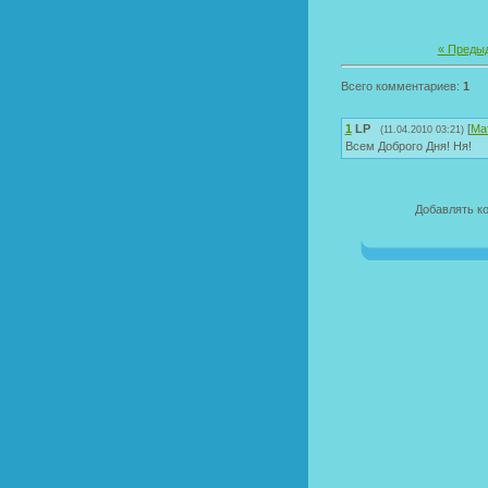
« Преды
Всего комментариев:
1
1
LP
[
Ма
(11.04.2010 03:21)
Всем Доброго Дня! Ня!
Добавлять к