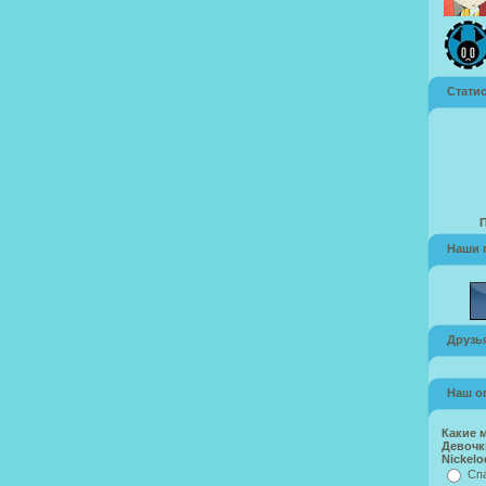
Стати
Наши 
Друзья
Наш о
Какие 
Девочк
Nickelo
Спа