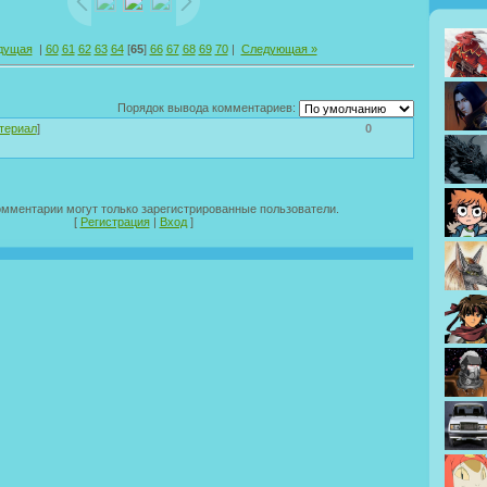
дущая
|
60
61
62
63
64
[
65
]
66
67
68
69
70
|
Следующая »
Порядок вывода комментариев:
териал
]
0
омментарии могут только зарегистрированные пользователи.
[
Регистрация
|
Вход
]