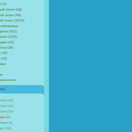
t TV
ый сезон
(full)
ой сезон
(full)
ий сезон
(10/24)
ометражка
урсы
(0/11)
инки
(1341)
адки
(10)
иксы
(26)
и
(18)
ы
(40)
ады
ум
евая книга
омы
езон
[196]
езон
[199]
езон
[263]
ары
[84]
бары
[8]
арт
[659]