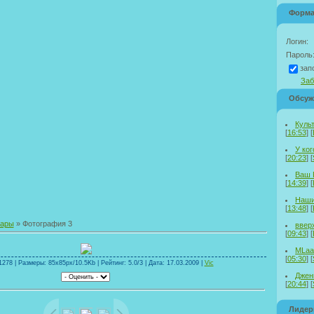
Форма
Логин:
Пароль
зап
Заб
Обсуж
Куль
[
16:53
] [
У ког
[
20:23
] [
Ваш 
[
14:39
] [
Наши
[
13:48
] [
тары
» Фотография 3
ввер
[
09:43
] [
MLaa
[
05:30
] [
278 | Размеры: 85x85px/10.5Kb | Рейтинг: 5.0/3 | Дата: 17.03.2009 |
Vic
Дженн
[
20:44
] [
Лиде