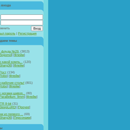
 входа
:
омнить
ыл пароль
|
Регистрация
даем темы
т флуда №29.
(3813)
Bogomol
] [
Флейм
]
о какой компь...
(120)
Sharg36
] [
Флейм
]
Рост
(134)
Robo
] [
Флейм
]
 рабочие столы!
(801)
Robo
] [
Флейм
]
х ногами,шивор...
(80)
ParaBellum_9mm
] [
Флейм
]
TR 8-bit
(31)
SteepLoRD
] [
Прочее
]
и из первого ...
(69)
Sharg36
] [
Персонажи
]
ры