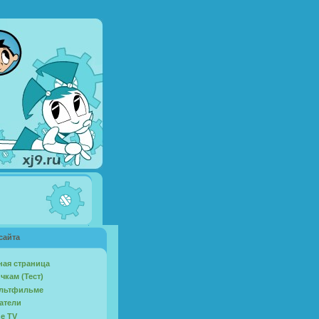
сайта
ная страница
чкам (Тест)
льтфильме
атели
ne TV