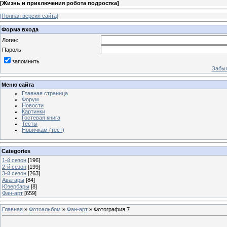
[
Жизнь и приключения робота подростка
]
[Полная версия сайта]
Форма входа
Логин:
Пароль:
запомнить
Забыл
Меню сайта
Главная страница
Форум
Новости
Картинки
Гостевая книга
Тесты
Новичкам (тест)
Categories
1-й сезон
[196]
2-й сезон
[199]
3-й сезон
[263]
Аватары
[84]
Юзербары
[8]
Фан-арт
[659]
Главная
»
Фотоальбом
»
Фан-арт
» Фотография 7