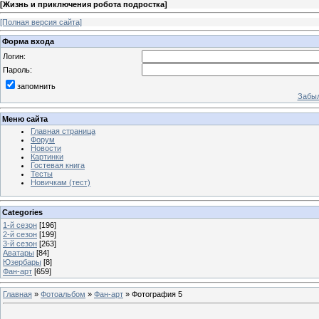
[
Жизнь и приключения робота подростка
]
[Полная версия сайта]
Форма входа
Логин:
Пароль:
запомнить
Забыл
Меню сайта
Главная страница
Форум
Новости
Картинки
Гостевая книга
Тесты
Новичкам (тест)
Categories
1-й сезон
[196]
2-й сезон
[199]
3-й сезон
[263]
Аватары
[84]
Юзербары
[8]
Фан-арт
[659]
Главная
»
Фотоальбом
»
Фан-арт
» Фотография 5