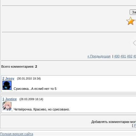
« Предыдущая
|
490
491
492
4
Всего комментариев
:
2
2
Jessy
(30.01.2010 19:34)
Срисовка...А еслиб нет то 5
1
Justice
(28.03.2009 16:14)
Четвёрочка. Красиво, но срисовано.
Добавлять комментарии могу
[
Р
Полная версия сайта