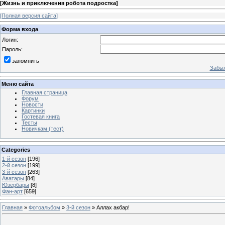
[
Жизнь и приключения робота подростка
]
[Полная версия сайта]
Форма входа
Логин:
Пароль:
запомнить
Забыл
Меню сайта
Главная страница
Форум
Новости
Картинки
Гостевая книга
Тесты
Новичкам (тест)
Categories
1-й сезон
[196]
2-й сезон
[199]
3-й сезон
[263]
Аватары
[84]
Юзербары
[8]
Фан-арт
[659]
Главная
»
Фотоальбом
»
3-й сезон
» Аллах акбар!