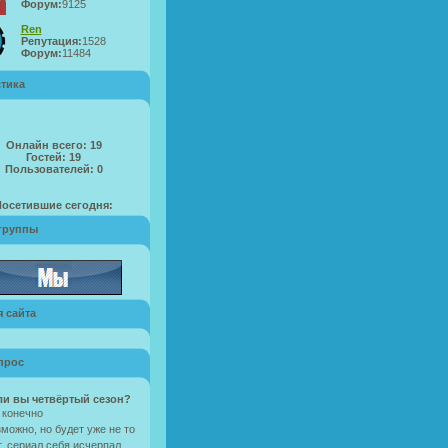
Форум:
9125
Ren
Репутация:
1528
Форум:
11484
стика
Онлайн всего:
19
Гостей:
19
Пользователей:
0
Посетившие сегодня:
группы
 сайта
прос
ли вы четвёртый сезон?
 конечно
можно, но будет уже не то
, сериал себя исчерпал