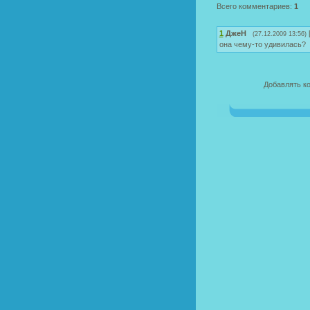
Всего комментариев:
1
1
ДжеН
(27.12.2009 13:56)
она чему-то удивилась?
Добавлять к