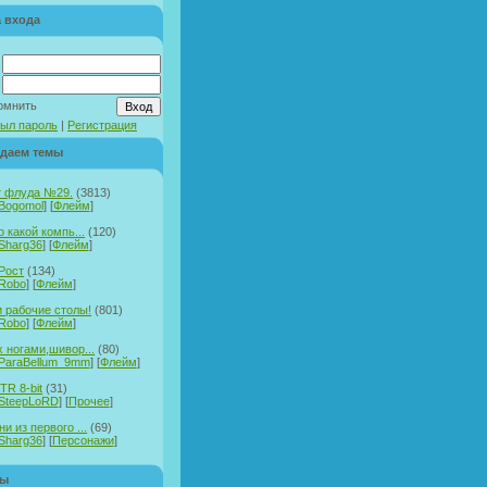
 входа
:
омнить
ыл пароль
|
Регистрация
даем темы
т флуда №29.
(3813)
Bogomol
] [
Флейм
]
о какой компь...
(120)
Sharg36
] [
Флейм
]
Рост
(134)
Robo
] [
Флейм
]
 рабочие столы!
(801)
Robo
] [
Флейм
]
х ногами,шивор...
(80)
ParaBellum_9mm
] [
Флейм
]
TR 8-bit
(31)
SteepLoRD
] [
Прочее
]
и из первого ...
(69)
Sharg36
] [
Персонажи
]
ры