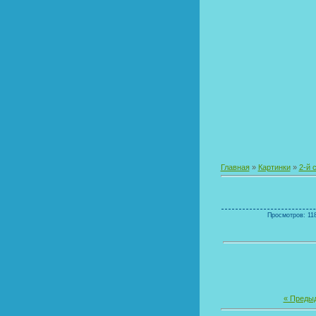
Главная
»
Картинки
»
2-й 
Просмотров: 118
« Преды