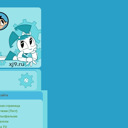
сайта
ная страница
чкам (Тест)
льтфильме
атели
ne TV