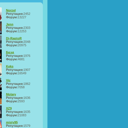
Norzel
Репутация:
2452
Форум:
13227
Jenn
Репутация:
2303
Форум:
12253
Di-RaptoR
Репутация:
2048
Форум:
20975
Брэд
Репутация:
1976
Форум:
4681
Keks
Репутация:
1907
Форум:
16549
Vic
Репутация:
1862
Форум:
7058
Molary
Репутация:
1636
Форум:
2593
XZ9
Репутация:
1635
Форум:
21083
misty95
Репутация:
1579