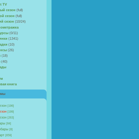
t TV
ый сезон
(full)
ой сезон
(full)
ий сезон
(10/24)
ометражка
урсы
(0/11)
инки
(1341)
адки
(10)
иксы
(26)
и
(18)
ы
(40)
ады
ум
евая книга
омы
езон
[196]
езон
[199]
езон
[263]
ары
[84]
бары
[8]
арт
[659]