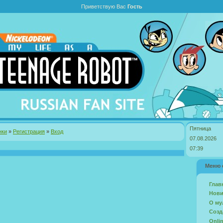
Приветствую Вас
Гость
Пятница
нки
»
Регистрация
»
Вход
07.08.2026
07:39
Меню 
Глав
Нови
О му
Созд
Onli