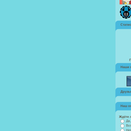
Стати
Наши 
Друзья
Наш о
Ждёте 
Да,
Воз
Нет