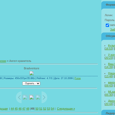
Форма
Логин:
Пароль
зап
Заб
Обсуж
Куль
[
16:53
] [
У ког
[
20:23
] [
сезон
» Ангел-хранитель
Ваш 
[
14:39
] [
Bradventure
Наши
[
13:48
] [
8 | Размеры: 450x337px/35.8Kb | Рейтинг: 4.7/3 | Дата: 27.10.2009 |
Furax
ввер
[
09:43
] [
MLaa
[
05:30
] [
Дженн
[
20:44
] [
дущая
|
44
45
46
47
48
[
49
]
50
51
52
53
54
|
Следующая »
Лиде