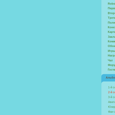
Robo
Перв
Втор
Трет
Полн
Конк
Карт
Закл
Ком
Обо
Игр
Нагр
Чат
Фор
Гост
Альб
1-й с
2-й с
3-й с
Ават
Юзер
Фан-