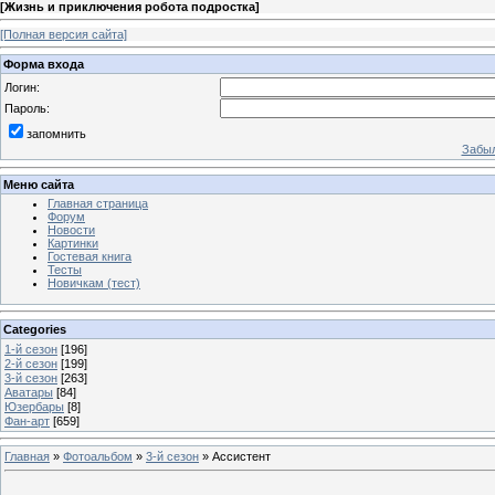
[
Жизнь и приключения робота подростка
]
[Полная версия сайта]
Форма входа
Логин:
Пароль:
запомнить
Забыл
Меню сайта
Главная страница
Форум
Новости
Картинки
Гостевая книга
Тесты
Новичкам (тест)
Categories
1-й сезон
[196]
2-й сезон
[199]
3-й сезон
[263]
Аватары
[84]
Юзербары
[8]
Фан-арт
[659]
Главная
»
Фотоальбом
»
3-й сезон
» Ассистент