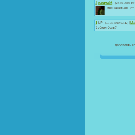
2
nastya98
(23.10.2010 19:
мне кажеться нет
1
LP
[
Ма
(11.04.2010 03:42)
Зубная боль?
Добавлять к