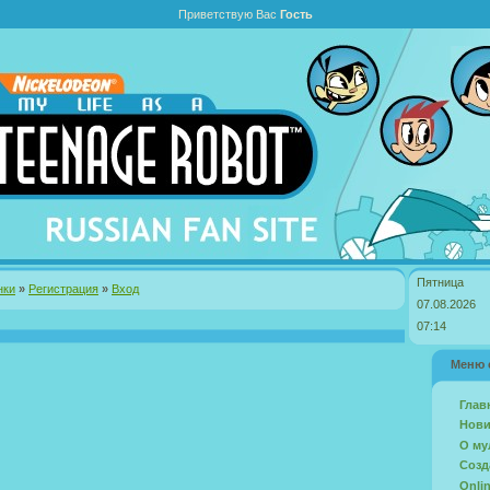
Приветствую Вас
Гость
Пятница
нки
»
Регистрация
»
Вход
07.08.2026
07:14
Меню 
Глав
Нови
О му
Созд
Onli