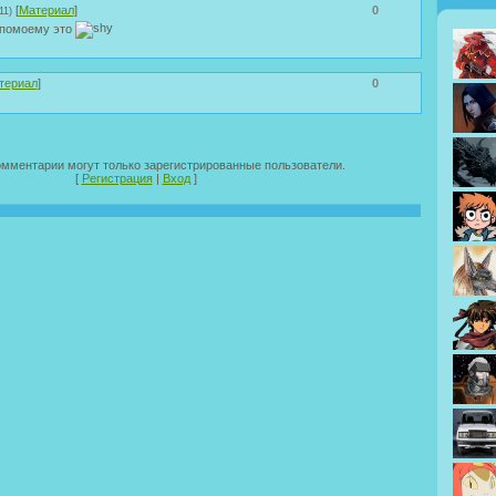
[
Материал
]
0
11)
 помоему это
териал
]
0
омментарии могут только зарегистрированные пользователи.
[
Регистрация
|
Вход
]