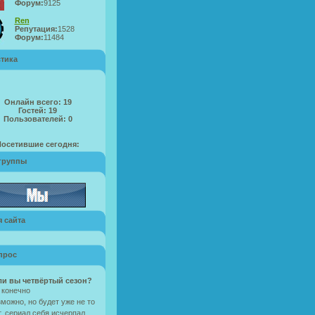
Форум:
9125
Ren
Репутация:
1528
Форум:
11484
стика
Онлайн всего:
19
Гостей:
19
Пользователей:
0
Посетившие сегодня:
группы
 сайта
прос
ли вы четвёртый сезон?
 конечно
можно, но будет уже не то
, сериал себя исчерпал