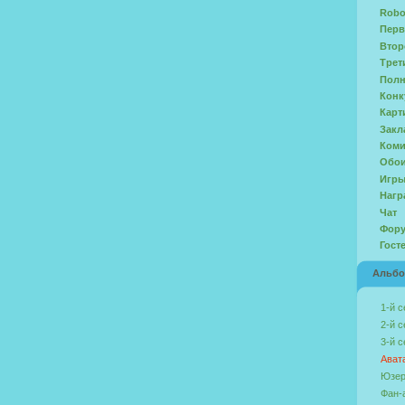
Robo
Перв
Втор
Трет
Полн
Конк
Карт
Закл
Ком
Обо
Игр
Нагр
Чат
Фор
Гост
Альб
1-й с
2-й с
3-й с
Ават
Юзер
Фан-