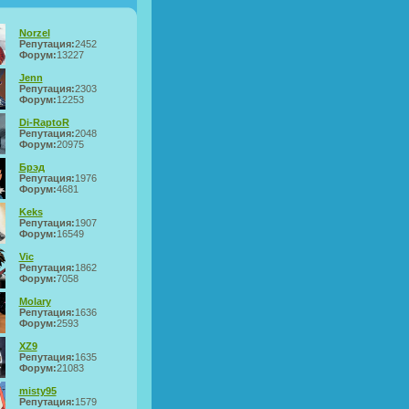
Norzel
Репутация:
2452
Форум:
13227
Jenn
Репутация:
2303
Форум:
12253
Di-RaptoR
Репутация:
2048
Форум:
20975
Брэд
Репутация:
1976
Форум:
4681
Keks
Репутация:
1907
Форум:
16549
Vic
Репутация:
1862
Форум:
7058
Molary
Репутация:
1636
Форум:
2593
XZ9
Репутация:
1635
Форум:
21083
misty95
Репутация:
1579