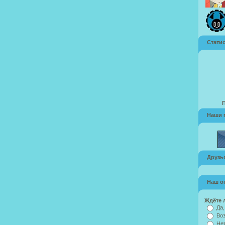
Стати
Наши 
Друзья
Наш о
Ждёте 
Да,
Воз
Нет