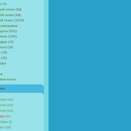
t TV
ый сезон
(full)
ой сезон
(full)
ий сезон
(10/24)
ометражка
урсы
(0/11)
инки
(1341)
адки
(10)
иксы
(26)
и
(18)
ы
(40)
ады
ум
евая книга
омы
езон
[196]
езон
[199]
езон
[263]
ары
[84]
бары
[8]
арт
[659]