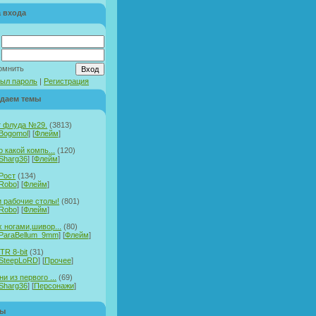
 входа
:
омнить
ыл пароль
|
Регистрация
даем темы
т флуда №29.
(3813)
Bogomol
] [
Флейм
]
о какой компь...
(120)
Sharg36
] [
Флейм
]
Рост
(134)
Robo
] [
Флейм
]
 рабочие столы!
(801)
Robo
] [
Флейм
]
х ногами,шивор...
(80)
ParaBellum_9mm
] [
Флейм
]
TR 8-bit
(31)
SteepLoRD
] [
Прочее
]
и из первого ...
(69)
Sharg36
] [
Персонажи
]
ры