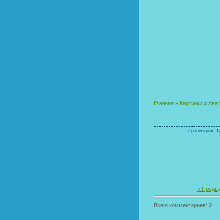
Главная
»
Картинки
»
Ава
Просмотров: 12
« Преды
Всего комментариев:
2