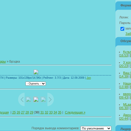
Форма
Логин:
Пароль
зап
Заб
Обсуж
Куль
[
16:53
] [
тары
» Брэдка
У ког
[
20:23
] [
Ваш 
[
14:39
] [
74 | Размеры: 101x139px/14.5Kb | Рейтинг: 3.7/3 | Дата: 12.09.2009 |
Jen
Наши
[
13:48
] [
ввер
[
09:43
] [
MLaa
[
05:30
] [
дущая
|
25
26
27
28
29
[
30
]
31
32
33
34
35
|
Следующая »
Дженн
[
20:44
] [
Порядок вывода комментариев:
Лиде