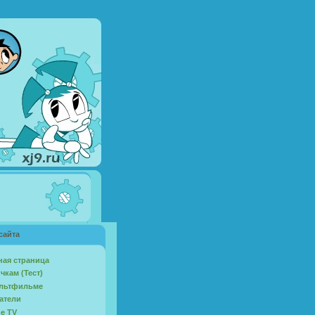
сайта
ная страница
чкам (Тест)
льтфильме
атели
ne TV