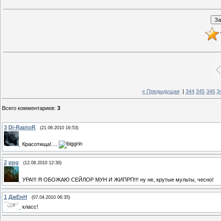
« Предыдущая
|
344
345
346
3
Всего комментариев
:
3
3
Di-RaptoR
(21.06.2010 16:53)
Красотища!....
2
ppg
(12.06.2010 12:30)
УРА!!! Я ОБОЖАЮ СЕЙЛОР МУН И ЖИПРП!!! ну не, крутые мульты, чесно!
1
ДжЕнН
(07.04.2010 06:35)
класс!