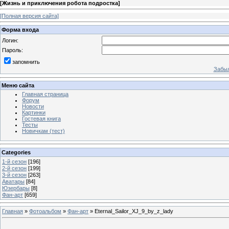
[
Жизнь и приключения робота подростка
]
[Полная версия сайта]
Форма входа
Логин:
Пароль:
запомнить
Забыл
Меню сайта
Главная страница
Форум
Новости
Картинки
Гостевая книга
Тесты
Новичкам (тест)
Categories
1-й сезон
[196]
2-й сезон
[199]
3-й сезон
[263]
Аватары
[84]
Юзербары
[8]
Фан-арт
[659]
Главная
»
Фотоальбом
»
Фан-арт
» Eternal_Sailor_XJ_9_by_z_lady