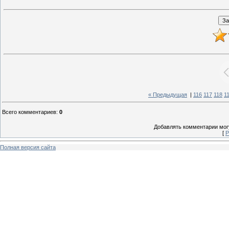
« Предыдущая
|
116
117
118
1
Всего комментариев
:
0
Добавлять комментарии могу
[
Р
Полная версия сайта