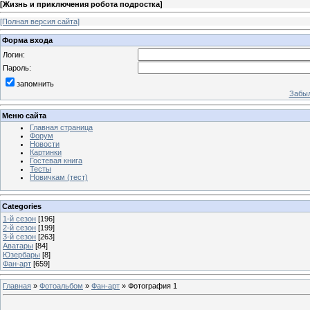
[
Жизнь и приключения робота подростка
]
[Полная версия сайта]
Форма входа
Логин:
Пароль:
запомнить
Забыл
Меню сайта
Главная страница
Форум
Новости
Картинки
Гостевая книга
Тесты
Новичкам (тест)
Categories
1-й сезон
[196]
2-й сезон
[199]
3-й сезон
[263]
Аватары
[84]
Юзербары
[8]
Фан-арт
[659]
Главная
»
Фотоальбом
»
Фан-арт
» Фотография 1