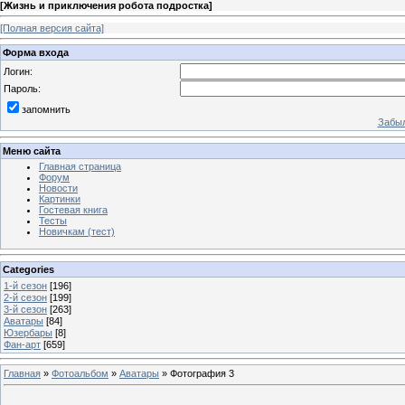
[
Жизнь и приключения робота подростка
]
[Полная версия сайта]
Форма входа
Логин:
Пароль:
запомнить
Забыл
Меню сайта
Главная страница
Форум
Новости
Картинки
Гостевая книга
Тесты
Новичкам (тест)
Categories
1-й сезон
[196]
2-й сезон
[199]
3-й сезон
[263]
Аватары
[84]
Юзербары
[8]
Фан-арт
[659]
Главная
»
Фотоальбом
»
Аватары
» Фотография 3