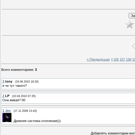
« Предыдущая
|
156
157
158
1
Всего комментариев
:
3
3
tony
(19.06.2010 18:20)
и че тут такого?
2
LP
(10.04.2010 07:35)
Она живая? 00
1
Jen
(17.11.2009 13:43)
Древняя система отопления)))
Добавлять комментарии могу