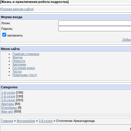
[
Жизнь и приключения робота подростка
]
[Полная версия сайта]
Форма входа
Логин:
Пароль:
запомнить
Забыл
Меню сайта
Главная страница
Форум
Новости
Картинки
Гостевая книга
Тесты
Новичкам (тест)
Categories
1-й сезон
[196]
2-й сезон
[199]
3-й сезон
[263]
Аватары
[84]
Юзербары
[8]
Фан-арт
[659]
Главная
»
Фотоальбом
»
3-й сезон
» Отопление Армагедроида