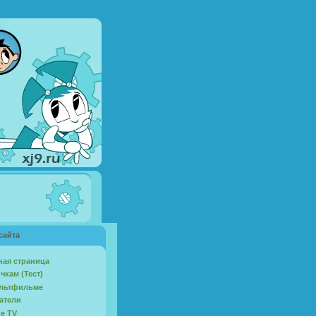
сайта
ная страница
чкам (Тест)
льтфильме
атели
ne TV