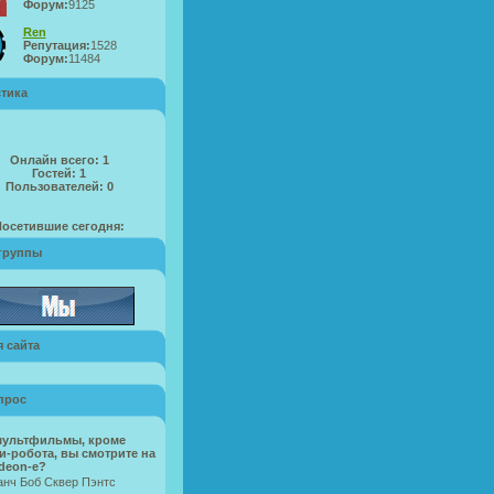
Форум:
9125
Ren
Репутация:
1528
Форум:
11484
стика
Онлайн всего:
1
Гостей:
1
Пользователей:
0
Посетившие сегодня:
группы
 сайта
прос
мультфильмы, кроме
и-робота, вы смотрите на
deon-e?
нч Боб Сквер Пэнтс