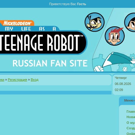
Приветствую Вас
Гость
Четверг
нки
»
Регистрация
»
Вход
06.08.2026
02:09
Меню 
Глав
Нови
О му
Созд
Onli