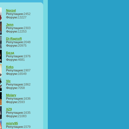
Norzel
Репутация:
2452
Форум:
13227
Jenn
Репутация:
2303
Форум:
12253
Di-RaptoR
Репутация:
2048
Форум:
20975
Брэд
Репутация:
1976
Форум:
4681
Keks
Репутация:
1907
Форум:
16549
Vic
Репутация:
1862
Форум:
7058
Molary
Репутация:
1636
Форум:
2593
XZ9
Репутация:
1635
Форум:
21083
misty95
Репутация:
1579