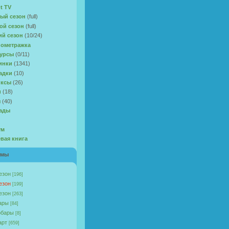
t TV
ый сезон
(full)
ой сезон
(full)
ий сезон
(10/24)
ометражка
урсы
(0/11)
инки
(1341)
адки
(10)
иксы
(26)
и
(18)
ы
(40)
ады
ум
евая книга
омы
езон
[196]
езон
[199]
езон
[263]
ары
[84]
бары
[8]
арт
[659]