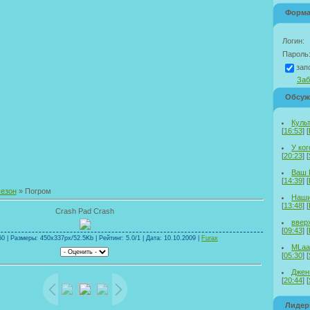
Форма
Логин:
Пароль
зап
Заб
Обсуж
Куль
[
16:53
] [
У ког
[
20:23
] [
Ваш 
[
14:39
] [
сезон
» Погром
Наши
[
13:48
] [
Crash Pad Crash
ввер
[
09:43
] [
0 | Размеры: 450x337px/52.5Kb | Рейтинг: 5.0/1 | Дата: 10.10.2009 |
Furax
MLaa
[
05:30
] [
Дженн
[
20:44
] [
Лиде