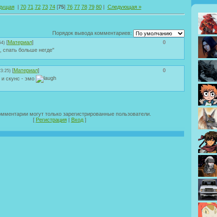
дущая
|
70
71
72
73
74
[
75
]
76
77
78
79
80
|
Следующая »
Порядок вывода комментариев:
[
Материал
]
0
54)
, спать больше негде"
[
Материал
]
0
3:25)
 и скунс - эмо
омментарии могут только зарегистрированные пользователи.
[
Регистрация
|
Вход
]