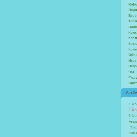
Robo
Перв
Втор
Трет
Полн
Конк
Карт
Закл
Ком
Обо
Игр
Нагр
Чат
Фор
Гост
Альб
1-й с
2-й с
3-й с
Ават
Юзер
Фан-