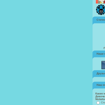
Стати
Наши 
Друзья
Наш о
Какие 
Девочк
Nickelo
Спа