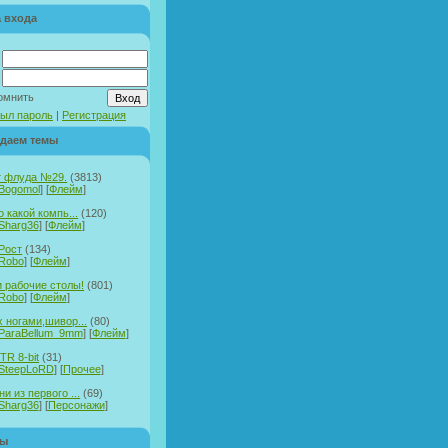
 входа
:
омнить
ыл пароль
|
Регистрация
даем темы
т флуда №29.
(3813)
Bogomol
] [
Флейм
]
о какой компь...
(120)
Sharg36
] [
Флейм
]
Рост
(134)
Robo
] [
Флейм
]
 рабочие столы!
(801)
Robo
] [
Флейм
]
х ногами,шивор...
(80)
ParaBellum_9mm
] [
Флейм
]
TR 8-bit
(31)
SteepLoRD
] [
Прочее
]
и из первого ...
(69)
Sharg36
] [
Персонажи
]
ры