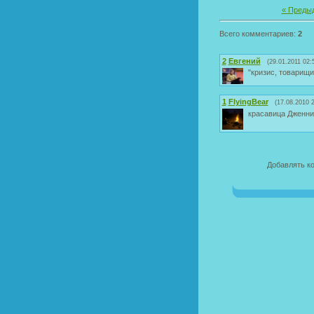
« Преды
Всего комментариев:
2
2
Евгений
(29.01.2011 02:
"кризис, товарищи
1
FlyingBear
(17.08.2010 2
красавица Дженни
Добавлять к