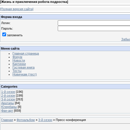
[
Жизнь и приключения робота подростка
]
[Полная версия сайта]
Форма входа
Логин:
Пароль:
запомнить
Забыл
Меню сайта
Главная страница
Форум
Новости
Картинки
Гостевая книга
Тесты
Новичкам (тест)
Categories
1-й сезон
[196]
2-й сезон
[199]
3-й сезон
[263]
Аватары
[84]
Юзербары
[8]
Фан-арт
[659]
Главная
»
Фотоальбом
»
3-й сезон
» Пресс-конференция