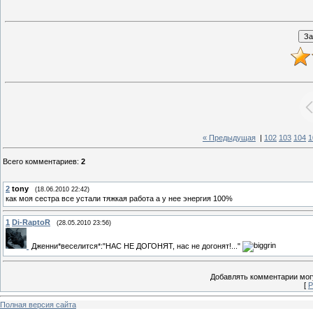
« Предыдущая
|
102
103
104
1
Всего комментариев
:
2
2
tony
(18.06.2010 22:42)
как моя сестра все устали тяжкая работа а у нее энергия 100%
1
Di-RaptoR
(28.05.2010 23:56)
Дженни*веселится*:"НАС НЕ ДОГОНЯТ, нас не догонят!..."
Добавлять комментарии могу
[
Р
Полная версия сайта