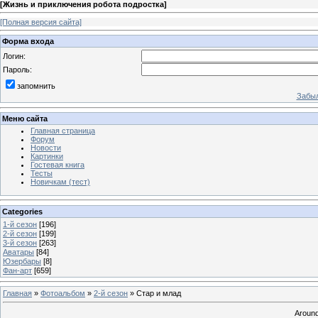
[
Жизнь и приключения робота подростка
]
[Полная версия сайта]
Форма входа
Логин:
Пароль:
запомнить
Забыл
Меню сайта
Главная страница
Форум
Новости
Картинки
Гостевая книга
Тесты
Новичкам (тест)
Categories
1-й сезон
[196]
2-й сезон
[199]
3-й сезон
[263]
Аватары
[84]
Юзербары
[8]
Фан-арт
[659]
Главная
»
Фотоальбом
»
2-й сезон
» Стар и млад
Around