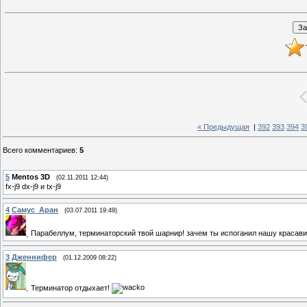
« Предыдущая
|
392
393
394
3
Всего комментариев
:
5
5
Mentos 3D
(02.11.2011 12:44)
fx-j9 dx-j9 и tx-j9
4
Самус_Аран
(03.07.2011 19:49)
Парабеллум, терминаторский твой шарнир! зачем ты испоганил нашу красави
3
Дженнифер
(01.12.2009 08:22)
Терминатор отдыхает!