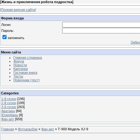
[
Жизнь и приключения робота подростка
]
[Полная версия сайта]
Форма входа
Логин:
Пароль:
запомнить
Забыл
Меню сайта
Главная страница
Форум
Новости
Картинки
Гостевая книга
Тесты
Новичкам (тест)
Categories
1-й сезон
[196]
2-й сезон
[199]
3-й сезон
[263]
Аватары
[84]
Юзербары
[8]
Фан-арт
[659]
Главная
»
Фотоальбом
»
Фан-арт
» Т-900 Модель XJ-9