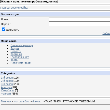
[
Жизнь и приключения робота подростка
]
[Полная версия сайта]
Форма входа
Логин:
Пароль:
запомнить
Забыл
Меню сайта
Главная страница
Форум
Новости
Картинки
Гостевая книга
Тесты
Новичкам (тест)
Categories
1-й сезон
[196]
2-й сезон
[199]
3-й сезон
[263]
Аватары
[84]
Юзербары
[8]
Фан-арт
[659]
Главная
»
Фотоальбом
»
Фан-арт
» TAKE_THEM_TTTAAKKEE_THEEEMMM