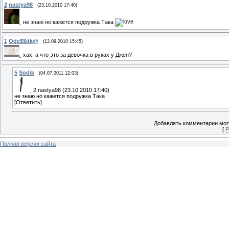
2
nastya98
(23.10.2010 17:40)
не знаю но кажется подружка Така
1
Ode$$itk@
(12.09.2010 15:45)
хах, а что это за девочка в руках у Джен?
5
Sodik
(04.07.2011 12:03)
2 nastya98 (23.10.2010 17:40)
не знаю но кажется подружка Така
[Ответить]
Добавлять комментарии могу
[
Р
Полная версия сайта