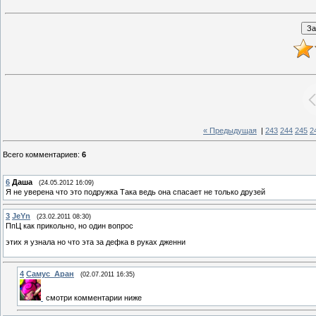
« Предыдущая
|
243
244
245
2
Всего комментариев
:
6
6
Даша
(24.05.2012 16:09)
Я не уверена что это подружка Така ведь она спасает не только друзей
3
JeYn
(23.02.2011 08:30)
ПпЦ как прикольно, но один вопрос
этих я узнала но что эта за дефка в руках дженни
4
Самус_Аран
(02.07.2011 16:35)
смотри комментарии ниже