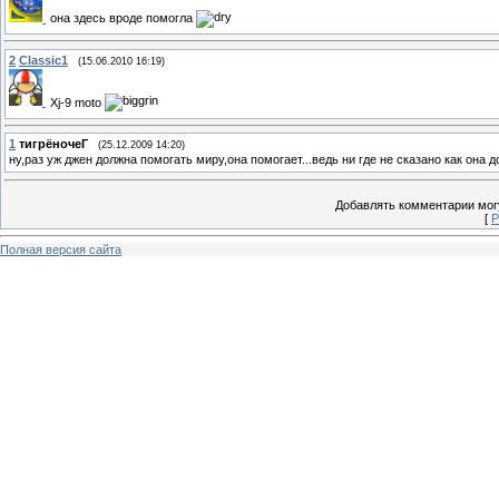
она здесь вроде помогла
2
Classic1
(15.06.2010 16:19)
Xj-9 moto
1
тигрёночеГ
(25.12.2009 14:20)
ну,раз уж джен должна помогать миру,она помогает...ведь ни где не сказано как она до
Добавлять комментарии могу
[
Р
Полная версия сайта