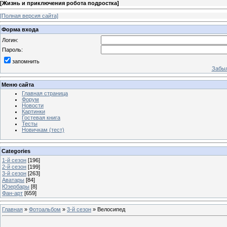
[
Жизнь и приключения робота подростка
]
[Полная версия сайта]
Форма входа
Логин:
Пароль:
запомнить
Забыл
Меню сайта
Главная страница
Форум
Новости
Картинки
Гостевая книга
Тесты
Новичкам (тест)
Categories
1-й сезон
[196]
2-й сезон
[199]
3-й сезон
[263]
Аватары
[84]
Юзербары
[8]
Фан-арт
[659]
Главная
»
Фотоальбом
»
3-й сезон
» Велосипед