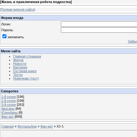
[
Жизнь и приключения робота подростка
]
[Полная версия сайта]
Форма входа
Логин:
Пароль:
запомнить
Забыл
Меню сайта
Главная страница
Форум
Новости
Картинки
Гостевая книга
Тесты
Новичкам (тест)
Categories
1-й сезон
[196]
2-й сезон
[199]
3-й сезон
[263]
Аватары
[84]
Юзербары
[8]
Фан-арт
[659]
Главная
»
Фотоальбом
»
Фан-арт
» XJ-1