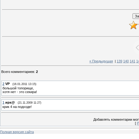
« Предыдущая
|
139
140
141
1
Всего комментариев
:
2
2
VP
(16.01.2011 13:15)
большой топорище,
хотя нет - это секира!
1
ирк@
(21.11.2009 11:27)
крик 4 на подходе!
Добавлять комментарии могу
[
Р
Полная версия сайта