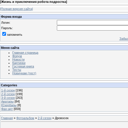
[
Жизнь и приключения робота подростка
]
[Полная версия сайта]
Форма входа
Логин:
Пароль:
запомнить
Забыл
Меню сайта
Главная страница
Форум
Новости
Картинки
Гостевая книга
Тесты
Новичкам (тест)
Categories
1-й сезон
[196]
2-й сезон
[199]
3-й сезон
[263]
Аватары
[84]
Юзербары
[8]
Фан-арт
[659]
Главная
»
Фотоальбом
»
2-й сезон
» Дровосек