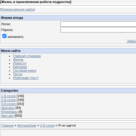
[
Жизнь и приключения робота подростка
]
[Полная версия сайта]
Форма входа
Логин:
Пароль:
запомнить
Забыл
Меню сайта
Главная страница
Форум
Новости
Картинки
Гостевая книга
Тесты
Новичкам (тест)
Categories
1-й сезон
[196]
2-й сезон
[199]
3-й сезон
[263]
Аватары
[84]
Юзербары
[8]
Фан-арт
[659]
Главная
»
Фотоальбом
»
2-й сезон
» Я не одета!