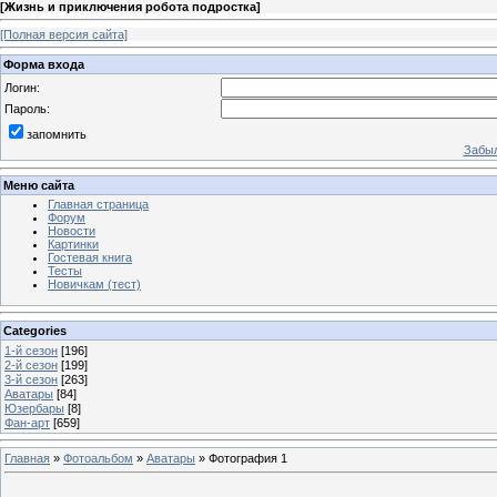
[
Жизнь и приключения робота подростка
]
[Полная версия сайта]
Форма входа
Логин:
Пароль:
запомнить
Забыл
Меню сайта
Главная страница
Форум
Новости
Картинки
Гостевая книга
Тесты
Новичкам (тест)
Categories
1-й сезон
[196]
2-й сезон
[199]
3-й сезон
[263]
Аватары
[84]
Юзербары
[8]
Фан-арт
[659]
Главная
»
Фотоальбом
»
Аватары
» Фотография 1