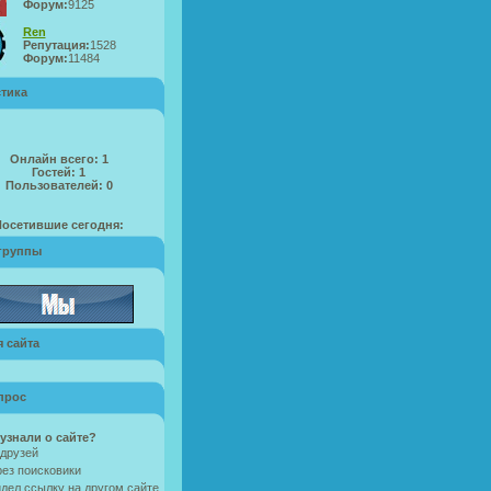
Форум:
9125
Ren
Репутация:
1528
Форум:
11484
стика
Онлайн всего:
1
Гостей:
1
Пользователей:
0
Посетившие сегодня:
группы
 сайта
прос
узнали о сайте?
друзей
ез поисковики
дел ссылку на другом сайте