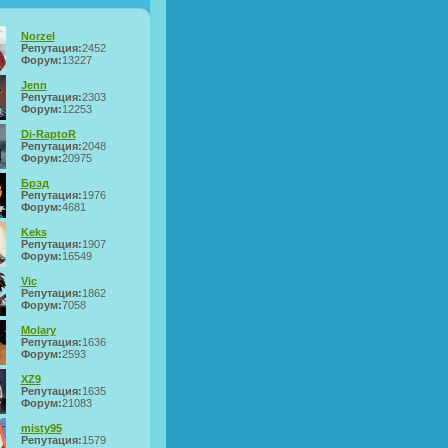
Norzel
Репутация:
2452
Форум:
13227
Jenn
Репутация:
2303
Форум:
12253
Di-RaptoR
Репутация:
2048
Форум:
20975
Брэд
Репутация:
1976
Форум:
4681
Keks
Репутация:
1907
Форум:
16549
Vic
Репутация:
1862
Форум:
7058
Molary
Репутация:
1636
Форум:
2593
XZ9
Репутация:
1635
Форум:
21083
misty95
Репутация:
1579