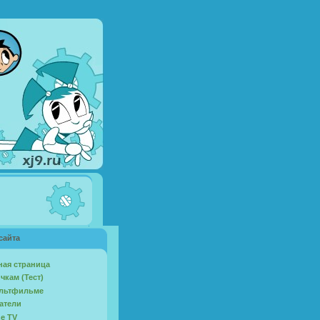
сайта
ная страница
чкам (Тест)
льтфильме
атели
ne TV