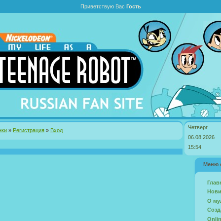
Приветствую Вас
Гость
Четверг
нки
»
Регистрация
»
Вход
06.08.2026
15:54
Меню 
Глав
Нови
О му
Созд
Onli