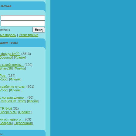
 входа
:
омнить
ыл пароль
|
Регистрация
даем темы
т флуда №29.
(3813)
Bogomol
] [
Флейм
]
о какой компь...
(120)
Sharg36
] [
Флейм
]
Рост
(134)
Robo
] [
Флейм
]
 рабочие столы!
(801)
Robo
] [
Флейм
]
х ногами,шивор...
(80)
ParaBellum_9mm
] [
Флейм
]
TR 8-bit
(31)
SteepLoRD
] [
Прочее
]
и из первого ...
(69)
Sharg36
] [
Персонажи
]
ры