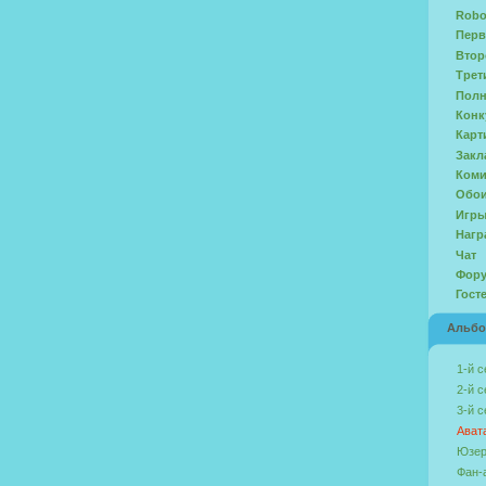
Robo
Перв
Втор
Трет
Полн
Конк
Карт
Закл
Ком
Обо
Игр
Нагр
Чат
Фор
Гост
Альб
1-й с
2-й с
3-й с
Ават
Юзер
Фан-