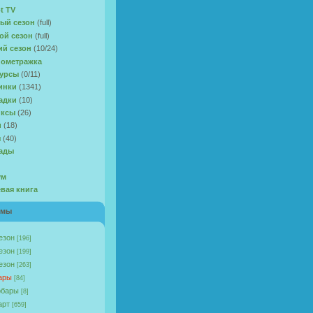
t TV
ый сезон
(full)
ой сезон
(full)
ий сезон
(10/24)
ометражка
урсы
(0/11)
инки
(1341)
адки
(10)
иксы
(26)
и
(18)
ы
(40)
ады
ум
евая книга
омы
езон
[196]
езон
[199]
езон
[263]
ары
[84]
бары
[8]
арт
[659]