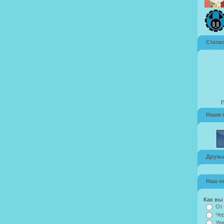
Стати
Наши 
Друзья
Наш о
Как вы 
От 
Чер
Уви