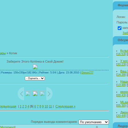
Форма
Логин:
Пароль
зап
Заб
Обсуж
Куль
тары
» Котик
[
16:53
] [
У ког
Заберите Этого Котёнка в Свой Домик!
[
20:23
] [
Ваш 
 Размеры: 150x150px/182.6Kb | Рейтинг: 5.0/4 | Дата: 23.08.2010 |
Dimon777
[
14:39
] [
Наши
[
13:48
] [
ввер
[
09:43
] [
MLaa
[
05:30
] [
редыдущая
|
1
2
3
4
[
5
]
6
7
8
9
10
11
|
Следующая »
Дженн
[
20:44
] [
Порядок вывода комментариев:
Лиде
[
Материал
]
0