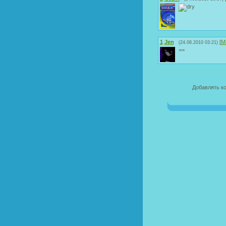
1
Jen
[
М
(24.08.2010 03:21)
==
Добавлять к