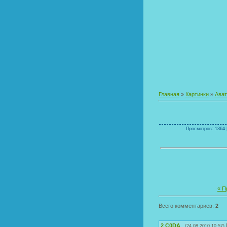
Главная
»
Картинки
»
Ава
Просмотров: 1364 |
« П
Всего комментариев:
2
2
C0DA
(24.08.2010 10:57)