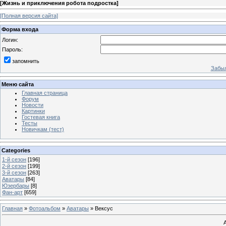
[
Жизнь и приключения робота подростка
]
[Полная версия сайта]
Форма входа
Логин:
Пароль:
запомнить
Забыл
Меню сайта
Главная страница
Форум
Новости
Картинки
Гостевая книга
Тесты
Новичкам (тест)
Categories
1-й сезон
[196]
2-й сезон
[199]
3-й сезон
[263]
Аватары
[84]
Юзербары
[8]
Фан-арт
[659]
Главная
»
Фотоальбом
»
Аватары
» Вексус